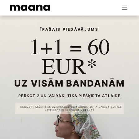
ĪPAŠAIS PIEDĀVĀJUMS
1+1 = 60
EUR*
UZ VISĀM BANDANĀM
PĒRKOT 2 UN VAIRĀK, TIKS PIEŠĶIRTA ATLAIDE
- CENA VAR ATŠĶIRTIES UZ EKSKLUZĪVIEM AUDUMIEM, ATLAIDE 5 EUR UZ
KATRU POZĪCIJU PĒRKOT VAIRĀKAS