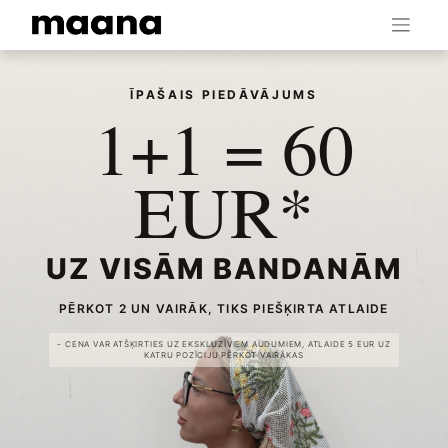
ĪPAŠAIS PIEDĀVĀJUMS
1+1 = 60
EUR*
UZ VISĀM BANDANĀM
PĒRKOT 2 UN VAIRĀK, TIKS PIEŠĶIRTA ATLAIDE
- CENA VAR ATŠĶIRTIES UZ EKSKLUZĪVIEM AUDUMIEM, ATLAIDE 5 EUR UZ
KATRU POZĪCIJU PĒRKOT VAIRĀKAS