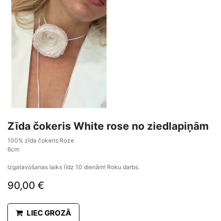
Zīda čokeris White rose no ziedlapiņām
100% zīda čokeris Roze
6cm
Izgatavošanas laiks līdz 10 dienām! Roku darbs.
90,00
€
LIEC GROZĀ