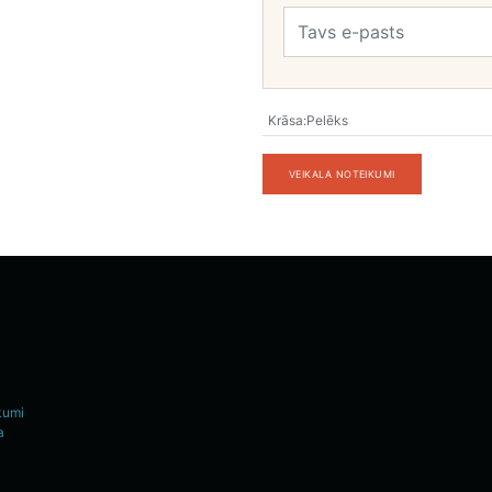
Krāsa
:
Pelēks
VEIKALA NOTEIKUMI
kumi
a