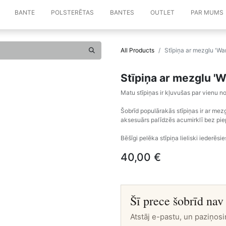
BANTE
POLSTERĒTAS
BANTES
OUTLET
PAR MUMS
All Products
Stīpiņa ar mezglu 'Wa
Stīpiņa ar mezglu '
Matu stīpiņas ir kļuvušas par vienu
Šobrīd populārakās stīpiņas ir ar me
aksesuārs palīdzēs acumirklī bez piep
Bēšīgi pelēka stīpiņa lieliski iederēsi
40,00
€
Šī prece šobrīd nav
Atstāj e-pastu, un paziņosi