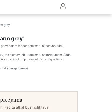
rm grey'
Warm grey'
 no galvenajām tendencēm matu aksesuāru vidū.
zglu, tās piestāv jebkuram matu sakārtojumam. Šāds
ūles dažādot un pilnveidot jūsu stilīgos tēlus.
es ikdienas garderobē.
 pieejama.
m, kad tā atkal būs noliktavā.