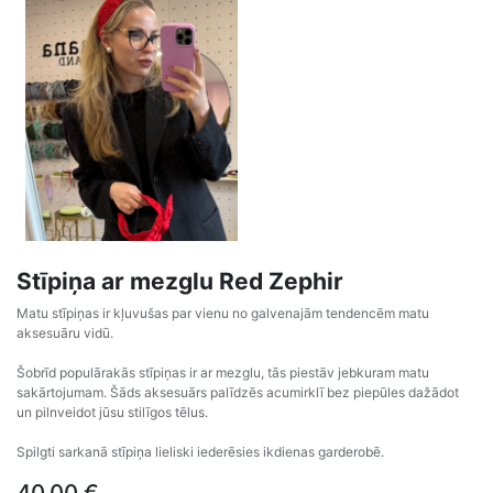
Stīpiņa ar mezglu Red Zephir
Matu stīpiņas ir kļuvušas par vienu no galvenajām tendencēm matu
aksesuāru vidū.
Šobrīd populārakās stīpiņas ir ar mezglu, tās piestāv jebkuram matu
sakārtojumam. Šāds aksesuārs palīdzēs acumirklī bez piepūles dažādot
un pilnveidot jūsu stilīgos tēlus.
Spilgti sarkanā stīpiņa lieliski iederēsies ikdienas garderobē.
40,00
€