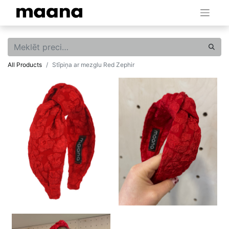
All Products
Stīpiņa ar mezglu Red Zephir