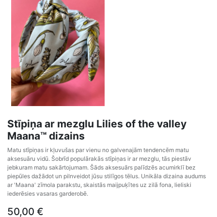
Stīpiņa ar mezglu Lilies of the valley
Maana™ dizains
Matu stīpiņas ir kļuvušas par vienu no galvenajām tendencēm matu
aksesuāru vidū. Šobrīd populārakās stīpiņas ir ar mezglu, tās piestāv
jebkuram matu sakārtojumam. Šāds aksesuārs palīdzēs acumirklī bez
piepūles dažādot un pilnveidot jūsu stilīgos tēlus. Unikāla dizaina audums
ar 'Maana' zīmola parakstu, skaistās maijpuķītes uz zilā fona, lieliski
iederēsies vasaras garderobē.
50,00
€