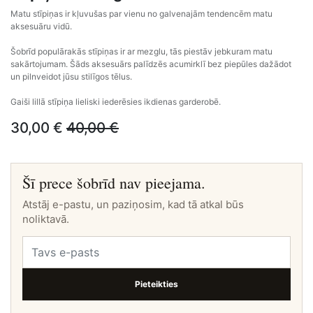
Matu stīpiņas ir kļuvušas par vienu no galvenajām tendencēm matu
aksesuāru vidū.
Šobrīd populārakās stīpiņas ir ar mezglu, tās piestāv jebkuram matu
sakārtojumam. Šāds aksesuārs palīdzēs acumirklī bez piepūles dažādot
un pilnveidot jūsu stilīgos tēlus.
Gaiši lillā stīpiņa lieliski iederēsies ikdienas garderobē.
30,00
€
40,00
€
Šī prece šobrīd nav pieejama.
Atstāj e-pastu, un paziņosim, kad tā atkal būs
noliktavā.
Pieteikties