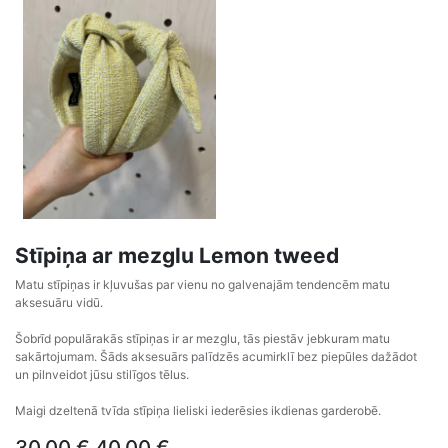
Stīpiņa ar mezglu Lemon tweed
Matu stīpiņas ir kļuvušas par vienu no galvenajām tendencēm matu
aksesuāru vidū.
Šobrīd populārakās stīpiņas ir ar mezglu, tās piestāv jebkuram matu
sakārtojumam. Šāds aksesuārs palīdzēs acumirklī bez piepūles dažādot
un pilnveidot jūsu stilīgos tēlus.
Maigi dzeltenā tvīda stīpiņa lieliski iederēsies ikdienas garderobē.
30,00
€
40,00
€