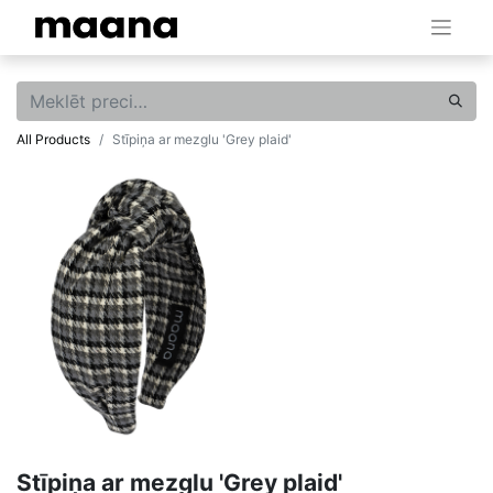
All Products
Stīpiņa ar mezglu 'Grey plaid'
Stīpiņa ar mezglu 'Grey plaid'