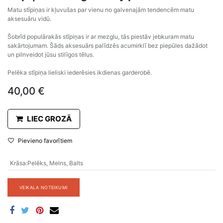
Matu stīpiņas ir kļuvušas par vienu no galvenajām tendencēm matu
aksesuāru vidū.
Šobrīd populārakās stīpiņas ir ar mezglu, tās piestāv jebkuram matu
sakārtojumam. Šāds aksesuārs palīdzēs acumirklī bez piepūles dažādot
un pilnveidot jūsu stilīgos tēlus.
Pelēka stīpiņa lieliski iederēsies ikdienas garderobē.
40,00
€
LIEC GROZĀ
Pievieno favorītiem
Krāsa
:
Pelēks
,
Melns
,
Balts
VEIKALA NOTEIKUMI