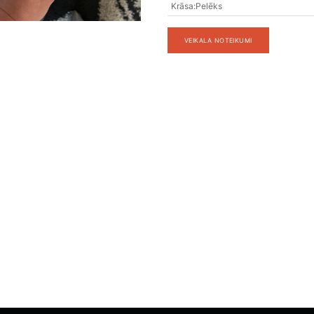
Krāsa
:
Pelēks
VEIKALA NOTEIKUMI