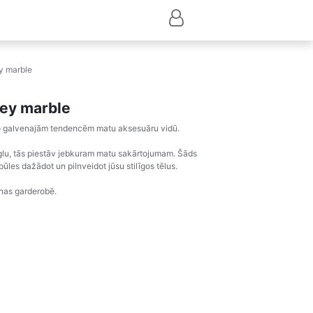
y marble
rey marble
 no galvenajām tendencēm matu aksesuāru vidū.
zglu, tās piestāv jebkuram matu sakārtojumam. Šāds
ūles dažādot un pilnveidot jūsu stilīgos tēlus.
ienas garderobē.