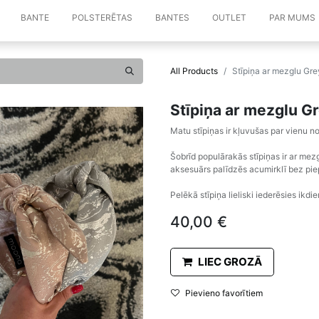
BANTE
POLSTERĒTAS
BANTES
OUTLET
PAR MUMS
All Products
Stīpiņa ar mezglu Gre
Stīpiņa ar mezglu G
Matu stīpiņas ir kļuvušas par vienu
Šobrīd populārakās stīpiņas ir ar me
aksesuārs palīdzēs acumirklī bez piep
Pelēkā stīpiņa lieliski iederēsies ikd
40,00
€
LIEC GROZĀ
Pievieno favorītiem