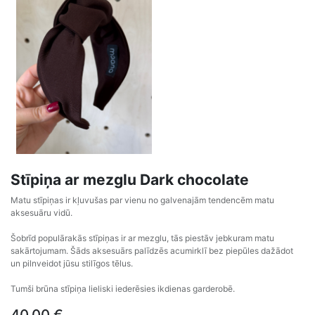
Stīpiņa ar mezglu Dark chocolate
Matu stīpiņas ir kļuvušas par vienu no galvenajām tendencēm matu
aksesuāru vidū.
Šobrīd populārakās stīpiņas ir ar mezglu, tās piestāv jebkuram matu
sakārtojumam. Šāds aksesuārs palīdzēs acumirklī bez piepūles dažādot
un pilnveidot jūsu stilīgos tēlus.
Tumši brūna stīpiņa lieliski iederēsies ikdienas garderobē.
40,00
€