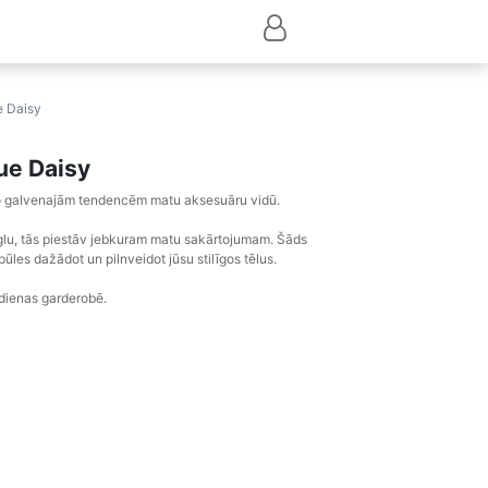
e Daisy
ue Daisy
 no galvenajām tendencēm matu aksesuāru vidū.
zglu, tās piestāv jebkuram matu sakārtojumam. Šāds
ūles dažādot un pilnveidot jūsu stilīgos tēlus.
ikdienas garderobē.