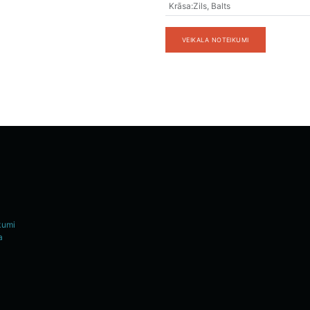
Krāsa
:
Zils
,
Balts
VEIKALA NOTEIKUMI
kumi
a