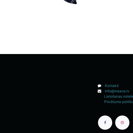
Kontakti
info@maana.lv
Lietošanas notei
Privātuma politik