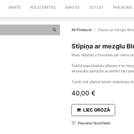
BANTE
POLSTERĒTAS
BANTES
OUTLET
PAR MUMS
All Products
Stīpiņa ar mezglu Blu
Stīpiņa ar mezglu Bl
Matu stīpiņas ir kļuvušas par vienu
Šobrīd populārakās stīpiņas ir ar me
aksesuārs palīdzēs acumirklī bez piep
Tumši zilā stīpiņa lieliski iederēsies 
40,00
€
LIEC GROZĀ
Pievieno favorītiem