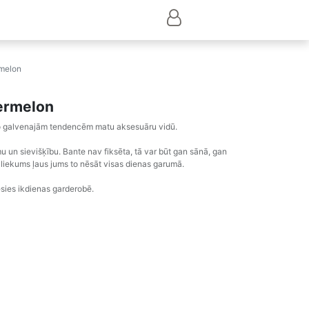
rmelon
termelon
 no galvenajām tendencēm matu aksesuāru vidū.
u un sievišķību. Bante nav fiksēta, tā var būt gan sānā, gan
 izliekums ļaus jums to nēsāt visas dienas garumā.
rēsies ikdienas garderobē.