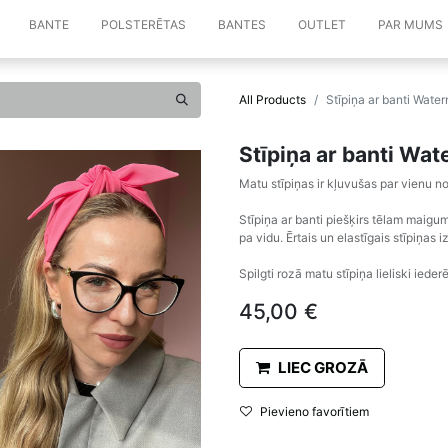
BANTE
POLSTERĒTAS
BANTES
OUTLET
PAR MUMS
All Products
Stīpiņa ar banti Wate
Stīpiņa ar banti Wa
Matu stīpiņas ir kļuvušas par vienu
Stīpiņa ar banti piešķirs tēlam maigum
pa vidu. Ērtais un elastīgais stīpiņas
Spilgti rozā matu stīpiņa lieliski iede
45,00
€
LIEC GROZĀ
Pievieno favorītiem