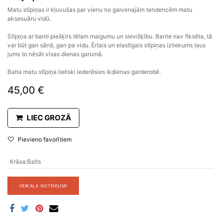
Matu stīpiņas ir kļuvušas par vienu no galvenajām tendencēm matu
aksesuāru vidū.
Stīpiņa ar banti piešķirs tēlam maigumu un sievišķību. Bante nav fiksēta, tā
var būt gan sānā, gan pa vidu. Ērtais un elastīgais stīpiņas izliekums ļaus
jums to nēsāt visas dienas garumā.
Balta matu stīpiņa lieliski iederēsies ikdienas garderobē.
45,00
€
LIEC GROZĀ
Pievieno favorītiem
Krāsa
:
Balts
VEIKALA NOTEIKUMI