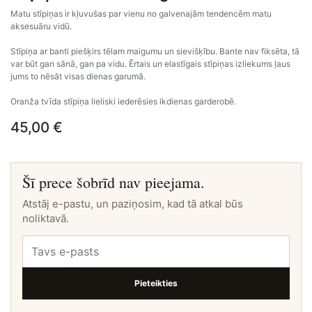
Matu stīpiņas ir kļuvušas par vienu no galvenajām tendencēm matu
aksesuāru vidū.
Stīpiņa ar banti piešķirs tēlam maigumu un sievišķību. Bante nav fiksēta, tā
var būt gan sānā, gan pa vidu. Ērtais un elastīgais stīpiņas izliekums ļaus
jums to nēsāt visas dienas garumā.
Oranža tvīda stīpiņa lieliski iederēsies ikdienas garderobē.
45,00
€
Šī prece šobrīd nav pieejama.
Atstāj e-pastu, un paziņosim, kad tā atkal būs
noliktavā.
Pieteikties