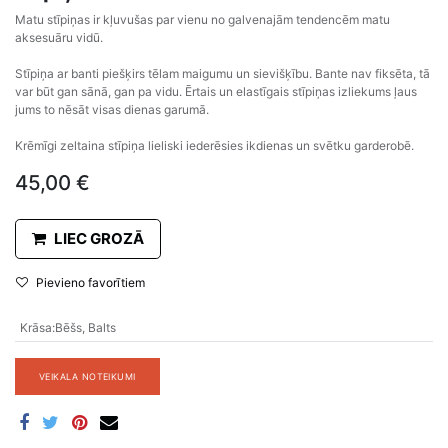
Matu stīpiņas ir kļuvušas par vienu no galvenajām tendencēm matu
aksesuāru vidū.
Stīpiņa ar banti piešķirs tēlam maigumu un sievišķību. Bante nav fiksēta, tā
var būt gan sānā, gan pa vidu. Ērtais un elastīgais stīpiņas izliekums ļaus
jums to nēsāt visas dienas garumā.
Krēmīgi zeltaina stīpiņa lieliski iederēsies ikdienas un svētku garderobē.
45,00
€
LIEC GROZĀ
Pievieno favorītiem
Krāsa
:
Bēšs
,
Balts
VEIKALA NOTEIKUMI