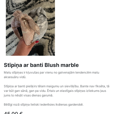
Stīpiņa ar banti Blush marble
Matu stīpiņas ir kļuvušas par vienu no galvenajām tendencēm matu
aksesuāru vidū.
Stīpiņa ar banti piešķirs tēlam maigumu un sievišķību. Bante nav fiksēta, tā
var būt gan sānā, gan pa vidu. Ērtais un elastīgais stīpiņas izliekums ļaus
jums to nēsāt visas dienas garumā.
Bēšīgi rozā stīpiņa lieliski iederēsies ikdienas garderobē.
45,00
€