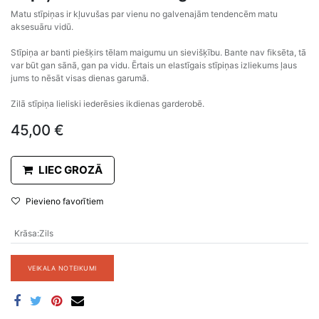
Matu stīpiņas ir kļuvušas par vienu no galvenajām tendencēm matu
aksesuāru vidū.
Stīpiņa ar banti piešķirs tēlam maigumu un sievišķību. Bante nav fiksēta, tā
var būt gan sānā, gan pa vidu. Ērtais un elastīgais stīpiņas izliekums ļaus
jums to nēsāt visas dienas garumā.
Zilā stīpiņa lieliski iederēsies ikdienas garderobē.
45,00
€
LIEC GROZĀ
Pievieno favorītiem
Krāsa
:
Zils
VEIKALA NOTEIKUMI