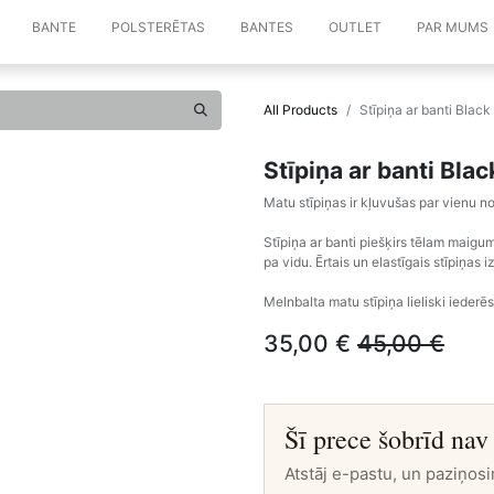
BANTE
POLSTERĒTAS
BANTES
OUTLET
PAR MUMS
All Products
Stīpiņa ar banti Black
Stīpiņa ar banti Bla
Matu stīpiņas ir kļuvušas par vienu
Stīpiņa ar banti piešķirs tēlam maigum
pa vidu. Ērtais un elastīgais stīpiņas
Melnbalta matu stīpiņa lieliski iederē
35,00
€
45,00
€
Šī prece šobrīd nav
Atstāj e-pastu, un paziņosi