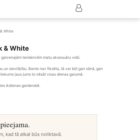
 & White
ck & White
 no galvenajām tendencēm matu aksesuāru vidū.
u un sievišķību. Bante nav fiksēta, tā var būt gan sānā, gan
 izliekums ļaus jums to nēsāt visas dienas garumā.
sies ikdienas garderobē.
 pieejama.
m, kad tā atkal būs noliktavā.