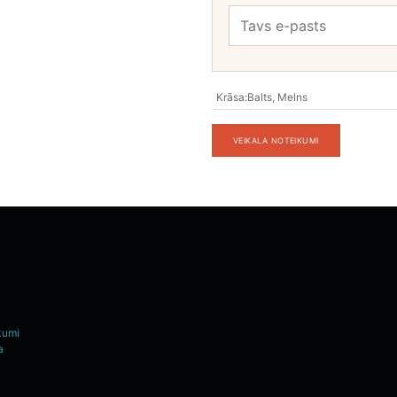
Krāsa
:
Balts
,
Melns
VEIKALA NOTEIKUMI
kumi
a