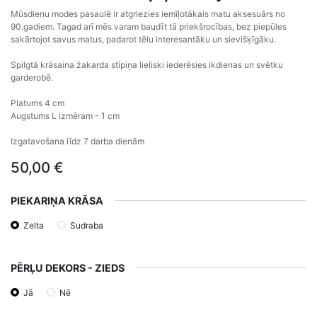
Mūsdienu modes pasaulē ir atgriezies iemīļotākais matu aksesuārs no
90.gadiem. Tagad arī mēs varam baudīt tā priekšrocības, bez piepūles
sakārtojot savus matus, padarot tēlu interesantāku un sievišķīgāku.
Spilgtā krāsaina žakarda stīpiņa lieliski iederēsies ikdienas un svētku
garderobē.
Platums 4 cm
Augstums L izmēram - 1 cm
Izgatavošana līdz 7 darba dienām
50,00
€
PIEKARIŅA KRĀSA
Zelta
Sudraba
PĒRĻU DEKORS - ZIEDS
Jā
Nē