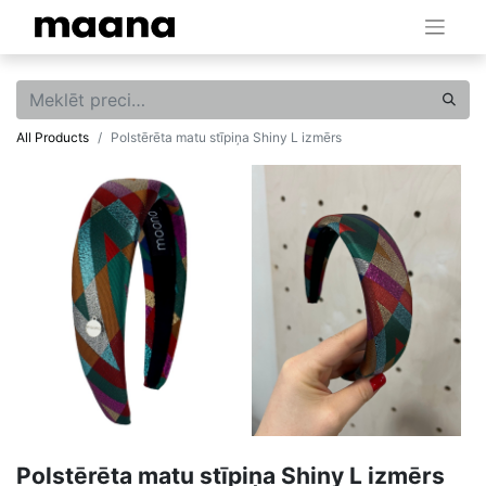
All Products
Polstērēta matu stīpiņa Shiny L izmērs
Polstērēta matu stīpiņa Shiny L izmērs