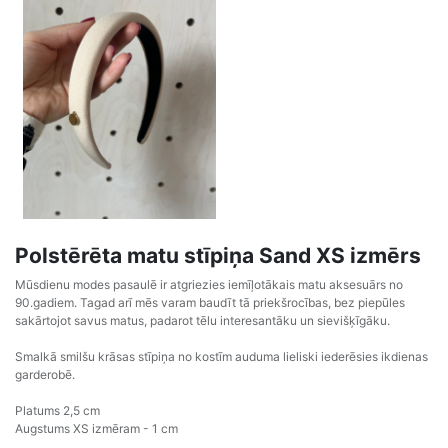
Polstērēta matu stīpiņa Sand XS izmērs
Mūsdienu modes pasaulē ir atgriezies iemīļotākais matu aksesuārs no
90.gadiem. Tagad arī mēs varam baudīt tā priekšrocības, bez piepūles
sakārtojot savus matus, padarot tēlu interesantāku un sievišķīgāku.
Smalkā smilšu krāsas stīpiņa no kostīm auduma lieliski iederēsies ikdienas
garderobē.
Platums 2,5 cm
Augstums XS izmēram - 1 cm