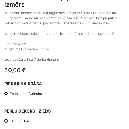
izmērs
Mūsdienu modes pasaulē ir atgriezies iemīļotākais matu aksesuārs no
90.gadiem. Tagad arī mēs varam baudīt tā priekšrocības, bez piepūles
sakārtojot savus matus, padarot tēlu interesantāku un sievišķīgāku.
Maigi rozā matu stīpiņa ar zeltu lieliski iederēsies ikdienas garderobē.
Platums 4 cm
Augstums L izmēram - 1 cm
Izgatavošana līdz 7 darba dienām
50,00
€
PIEKARIŅA KRĀSA
Zelta
Sudraba
PĒRĻU DEKORS - ZIEDS
Jā
Nē