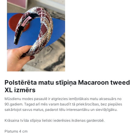
Polstērēta matu stīpiņa Macaroon tweed
XL izmērs
Mūsdienu modes pasaulē ir atgriezies iemīļotākais matu aksesuārs no
90.gadiem. Tagad arī mēs varam baudīt tā priekšrocības, bez piepūles
sakārtojot savus matus, padarot tēlu interesantāku un sievišķīgāku.
Krāsaina tvīda stīpiņa lieliski iederēsies ikdienas garderobē.
Platums 4 cm