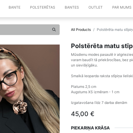
BANTE
POLSTERĒTAS
BANTES
OUTLET
PAR MUMS
All Products
Polstērēta matu stīpi
Polstērēta matu stīp
Mūsdienu modes pasaulē ir atgriezies
varam baudīt tā priekšrocības, bez pi
un sievišķīgāku.
Smalkā leoparda raksta stīpiņa lielisk
Platums 2,5 cm
Augstums XS izmēram - 1 cm
Izgatavošana līdz 7 darba dienām
45,00
€
PIEKARIŅA KRĀSA