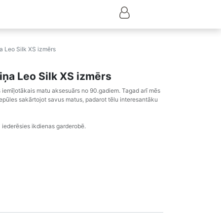
ņa Leo Silk XS izmērs
iņa Leo Silk XS izmērs
 iemīļotākais matu aksesuārs no 90.gadiem. Tagad arī mēs
epūles sakārtojot savus matus, padarot tēlu interesantāku
i iederēsies ikdienas garderobē.