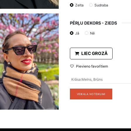
Zelta
Sudraba
PĒRĻU DEKORS - ZIEDS
Jā
Nē
LIEC GROZĀ
Pievieno favorītiem
Krāsa
:
Melns
,
Brūns
VEIKALA NOTEIKUMI