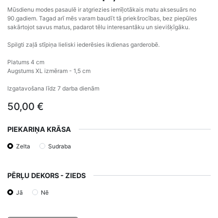
Mūsdienu modes pasaulē ir atgriezies iemīļotākais matu aksesuārs no
90.gadiem. Tagad arī mēs varam baudīt tā priekšrocības, bez piepūles
sakārtojot savus matus, padarot tēlu interesantāku un sievišķīgāku.
Spilgti zaļā stīpiņa lieliski iederēsies ikdienas garderobē.
Platums 4 cm
Augstums XL izmēram - 1,5 cm
Izgatavošana līdz 7 darba dienām
50,00
€
PIEKARIŅA KRĀSA
Zelta
Sudraba
PĒRĻU DEKORS - ZIEDS
Jā
Nē