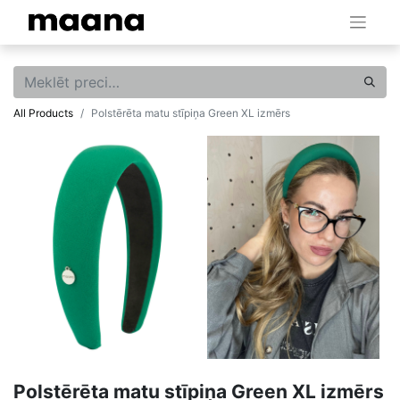
All Products
Polstērēta matu stīpiņa Green XL izmērs
Polstērēta matu stīpiņa Green XL izmērs