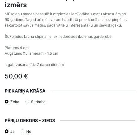
izmērs
Mūsdienu modes pasaulē ir atgriezies iemīļotākais matu aksesuārs no
90.gadiem. Tagad arī mēs varam baudīt tā priekšrocības, bez piepūles
sakārtojot savus matus, padarot tēlu interesantāku un sievišķīgāku.
Šokolādes brūna stīpiņa lieliski iederēsies ikdienas garderobē.
Platums 4 cm
Augstums XL izmēram - 1,5 cm
Izgatavošana līdz 7 darba dienām
50,00
€
PIEKARIŅA KRĀSA
Zelta
Sudraba
PĒRĻU DEKORS - ZIEDS
Jā
Nē