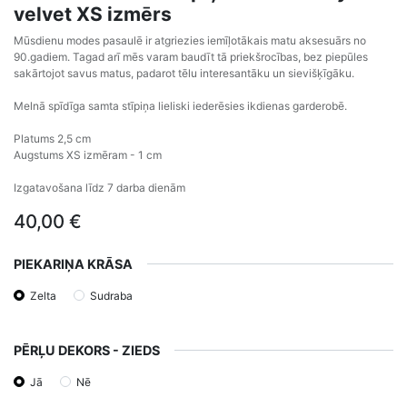
velvet XS izmērs
Mūsdienu modes pasaulē ir atgriezies iemīļotākais matu aksesuārs no
90.gadiem. Tagad arī mēs varam baudīt tā priekšrocības, bez piepūles
sakārtojot savus matus, padarot tēlu interesantāku un sievišķīgāku.
Melnā spīdīga samta stīpiņa lieliski iederēsies ikdienas garderobē.
Platums 2,5 cm
Augstums XS izmēram - 1 cm
Izgatavošana līdz 7 darba dienām
40,00
€
PIEKARIŅA KRĀSA
Zelta
Sudraba
PĒRĻU DEKORS - ZIEDS
Jā
Nē