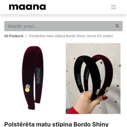
All Products
Polstērēta matu stīpiņa Bordo Shiny velvet XS izmērs
Polstērēta matu stīpiņa Bordo Shiny