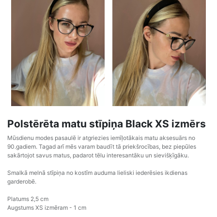
Polstērēta matu stīpiņa Black XS izmērs
Mūsdienu modes pasaulē ir atgriezies iemīļotākais matu aksesuārs no
90.gadiem. Tagad arī mēs varam baudīt tā priekšrocības, bez piepūles
sakārtojot savus matus, padarot tēlu interesantāku un sievišķīgāku.
Smalkā melnā stīpiņa no kostīm auduma lieliski iederēsies ikdienas
garderobē.
Platums 2,5 cm
Augstums XS izmēram - 1 cm