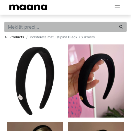
All Products
Polstērēta matu stīpiņa Black XS izmērs