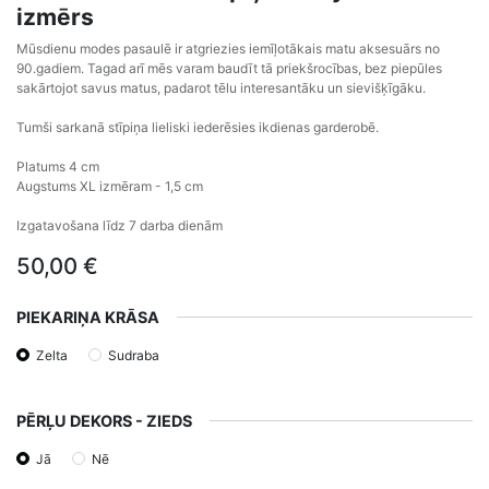
izmērs
Mūsdienu modes pasaulē ir atgriezies iemīļotākais matu aksesuārs no
90.gadiem. Tagad arī mēs varam baudīt tā priekšrocības, bez piepūles
sakārtojot savus matus, padarot tēlu interesantāku un sievišķīgāku.
Tumši sarkanā stīpiņa lieliski iederēsies ikdienas garderobē.
Platums 4 cm
Augstums XL izmēram - 1,5 cm
Izgatavošana līdz 7 darba dienām
50,00
€
PIEKARIŅA KRĀSA
Zelta
Sudraba
PĒRĻU DEKORS - ZIEDS
Jā
Nē