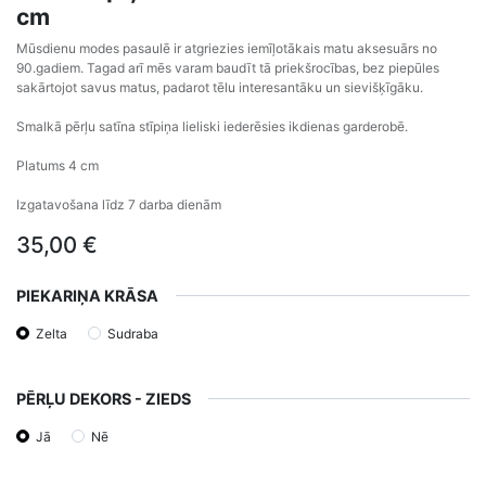
cm
Mūsdienu modes pasaulē ir atgriezies iemīļotākais matu aksesuārs no
90.gadiem. Tagad arī mēs varam baudīt tā priekšrocības, bez piepūles
sakārtojot savus matus, padarot tēlu interesantāku un sievišķīgāku.
Smalkā pērļu satīna stīpiņa lieliski iederēsies ikdienas garderobē.
Platums 4 cm
Izgatavošana līdz 7 darba dienām
35,00
€
PIEKARIŅA KRĀSA
Zelta
Sudraba
PĒRĻU DEKORS - ZIEDS
Jā
Nē