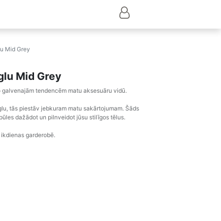
lu Mid Grey
glu Mid Grey
 no galvenajām tendencēm matu aksesuāru vidū.
zglu, tās piestāv jebkuram matu sakārtojumam. Šāds
ūles dažādot un pilnveidot jūsu stilīgos tēlus.
s ikdienas garderobē.