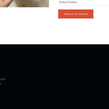
Krāsa
:
Pelēks
VEIKALA NOTEIKUMI
kumi
a