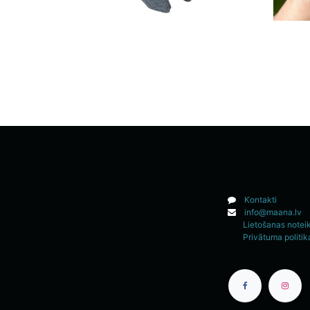
Kontakti
info@maana.lv
Lietošanas notei
Privātuma politik