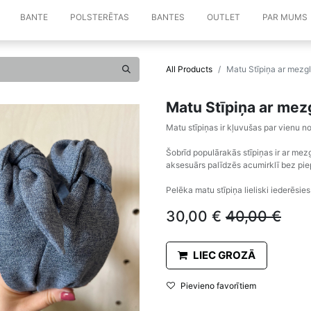
BANTE
POLSTERĒTAS
BANTES
OUTLET
PAR MUMS
All Products
Matu Stīpiņa ar mezg
Matu Stīpiņa ar mez
Matu stīpiņas ir kļuvušas par vienu
Šobrīd populārakās stīpiņas ir ar me
aksesuārs palīdzēs acumirklī bez piep
Pelēka matu stīpiņa lieliski iederēsie
30,00
€
40,00
€
LIEC GROZĀ
Pievieno favorītiem