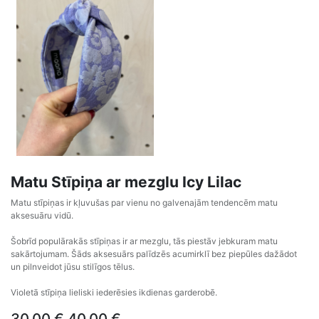
Matu Stīpiņa ar mezglu Icy Lilac
Matu stīpiņas ir kļuvušas par vienu no galvenajām tendencēm matu
aksesuāru vidū.
Šobrīd populārakās stīpiņas ir ar mezglu, tās piestāv jebkuram matu
sakārtojumam. Šāds aksesuārs palīdzēs acumirklī bez piepūles dažādot
un pilnveidot jūsu stilīgos tēlus.
Violetā stīpiņa lieliski iederēsies ikdienas garderobē.
30,00
€
40,00
€