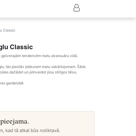
u Classic
glu Classic
 no galvenajām tendencēm matu aksesuāru vidū.
zglu, tās piestāv jebkuram matu sakārtojumam. Šāds
ūles dažādot un pilnveidot jūsu stilīgos tēlus.
enas garderobē.
 pieejama.
m, kad tā atkal būs noliktavā.