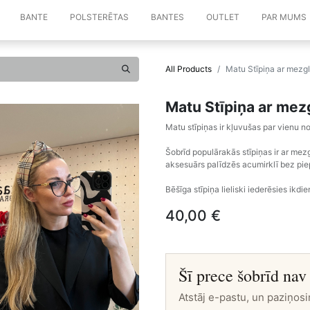
BANTE
POLSTERĒTAS
BANTES
OUTLET
PAR MUMS
All Products
Matu Stīpiņa ar mezgl
Matu Stīpiņa ar mez
Matu stīpiņas ir kļuvušas par vienu
Šobrīd populārakās stīpiņas ir ar me
aksesuārs palīdzēs acumirklī bez piep
Bēšīga stīpiņa lieliski iederēsies ikdi
40,00
€
Šī prece šobrīd nav
Atstāj e-pastu, un paziņosi