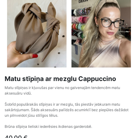
Matu stīpiņa ar mezglu Cappuccino
Matu stīpiņas ir kļuvušas par vienu no galvenajām tendencēm matu
aksesuāru vidū.
Šobrīd populārakās stīpiņas ir ar mezglu, tās piestāv jebkuram matu
sakārtojumam. Šāds aksesuārs palīdzēs acumirklī bez piepūles dažādot
un pilnveidot jūsu stilīgos tēlus.
Brūna stīpiņa lieliski iederēsies ikdienas garderobē.
40,00
€