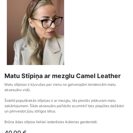
Matu Stīpiņa ar mezglu Camel Leather
Matu stīpiņas ir kļuvušas par vienu no galvenajām tendencēm matu
aksesuāru vidū.
Šobrīd populārakās stīpiņas ir ar mezglu, tās piestāv jebkuram matu
sakārtojumam. Šāds aksesuārs palīdzēs acumirklī bez piepūles dažādot
un pilnveidot jūsu stilīgos tēlus.
Brūna ādas stīpiņa lieliski iederēsies ikdienas garderobē.
40,00
€