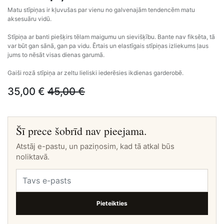
Matu stīpiņas ir kļuvušas par vienu no galvenajām tendencēm matu
aksesuāru vidū.
Stīpiņa ar banti piešķirs tēlam maigumu un sievišķību. Bante nav fiksēta, tā
var būt gan sānā, gan pa vidu. Ērtais un elastīgais stīpiņas izliekums ļaus
jums to nēsāt visas dienas garumā.
Gaiši rozā stīpiņa ar zeltu lieliski iederēsies ikdienas garderobē.
35,00
€
45,00
€
Šī prece šobrīd nav pieejama.
Atstāj e-pastu, un paziņosim, kad tā atkal būs
noliktavā.
Pieteikties