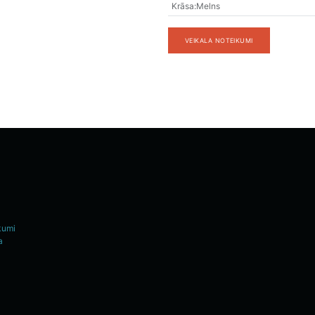
Krāsa
:
Melns
VEIKALA NOTEIKUMI
kumi
a