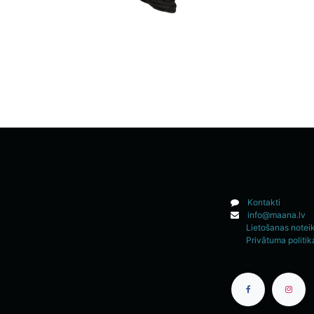
Kontakti
info@maana.lv
Lietošanas notei
Privātuma politik