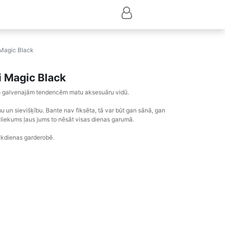
 Magic Black
i Magic Black
 no galvenajām tendencēm matu aksesuāru vidū.
u un sievišķību. Bante nav fiksēta, tā var būt gan sānā, gan
 izliekums ļaus jums to nēsāt visas dienas garumā.
 ikdienas garderobē.