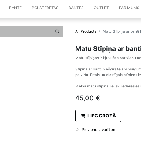
BANTE
POLSTERĒTAS
BANTES
OUTLET
PAR MUMS
All Products
Matu Stīpiņa ar banti
Matu Stīpiņa ar bant
Matu stīpiņas ir kļuvušas par vienu
Stīpiņa ar banti piešķirs tēlam maigum
pa vidu. Ērtais un elastīgais stīpiņas
Melnā matu stīpiņa lieliski iederēsies
45,00
€
LIEC GROZĀ
Pievieno favorītiem