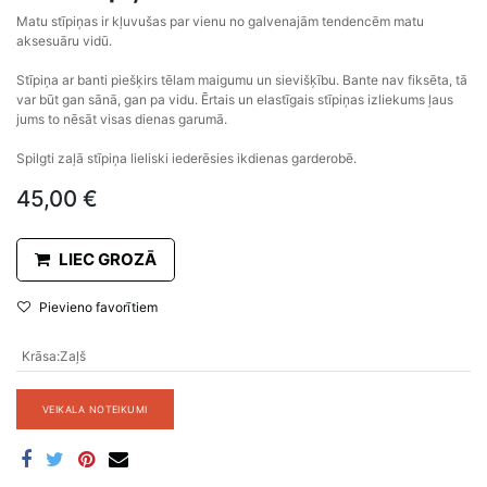
Matu stīpiņas ir kļuvušas par vienu no galvenajām tendencēm matu
aksesuāru vidū.
Stīpiņa ar banti piešķirs tēlam maigumu un sievišķību. Bante nav fiksēta, tā
var būt gan sānā, gan pa vidu. Ērtais un elastīgais stīpiņas izliekums ļaus
jums to nēsāt visas dienas garumā.
Spilgti zaļā stīpiņa lieliski iederēsies ikdienas garderobē.
45,00
€
LIEC GROZĀ
Pievieno favorītiem
Krāsa
:
Zaļš
VEIKALA NOTEIKUMI