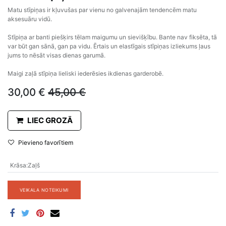
Matu stīpiņas ir kļuvušas par vienu no galvenajām tendencēm matu
aksesuāru vidū.
Stīpiņa ar banti piešķirs tēlam maigumu un sievišķību. Bante nav fiksēta, tā
var būt gan sānā, gan pa vidu. Ērtais un elastīgais stīpiņas izliekums ļaus
jums to nēsāt visas dienas garumā.
Maigi zaļā stīpiņa lieliski iederēsies ikdienas garderobē.
30,00
€
45,00
€
LIEC GROZĀ
Pievieno favorītiem
Krāsa
:
Zaļš
VEIKALA NOTEIKUMI