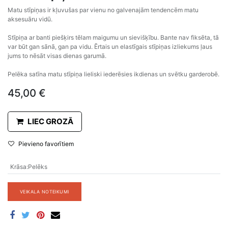
Matu stīpiņas ir kļuvušas par vienu no galvenajām tendencēm matu
aksesuāru vidū.
Stīpiņa ar banti piešķirs tēlam maigumu un sievišķību. Bante nav fiksēta, tā
var būt gan sānā, gan pa vidu. Ērtais un elastīgais stīpiņas izliekums ļaus
jums to nēsāt visas dienas garumā.
Pelēka satīna matu stīpiņa lieliski iederēsies ikdienas un svētku garderobē.
45,00
€
LIEC GROZĀ
Pievieno favorītiem
Krāsa
:
Pelēks
VEIKALA NOTEIKUMI