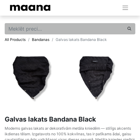
All Products
Bandanas
Galvas lakats Bandana Black
Galvas lakats Bandana Black
Moderns galvas lakats ar dekoratīvām metāla kniedēm — stilīgs akcents
ikdienas tēlam. Izgatavots no 100% kokvilnas, tas ir patīkams ādai, gaisu
caurlaidīgs un ērts valkāšanai visas dienas garumā. Metāla kniedes piešķir