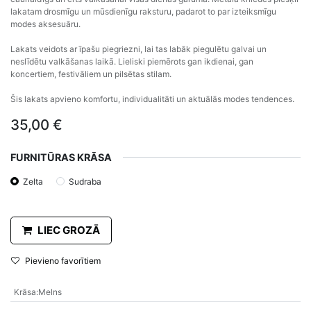
lakatam drosmīgu un mūsdienīgu raksturu, padarot to par izteiksmīgu
modes aksesuāru.
Lakats veidots ar īpašu piegriezni, lai tas labāk piegulētu galvai un
neslīdētu valkāšanas laikā. Lieliski piemērots gan ikdienai, gan
koncertiem, festivāliem un pilsētas stilam.
Šis lakats apvieno komfortu, individualitāti un aktuālās modes tendences.
35,00
€
FURNITŪRAS KRĀSA
Zelta
Sudraba
LIEC GROZĀ
Pievieno favorītiem
Krāsa
:
Melns