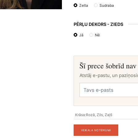
Zelta
Sudraba
PĒRĻU DEKORS - ZIEDS
Jā
Nē
Šī prece šobrīd nav
Atstāj e-pastu, un paziņosi
Krāsa
:
Rozā
,
Zils
,
Zaļš
VEIKALA NOTEIKUMI