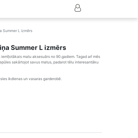
iņa Summer L izmērs
piņa Summer L izmērs
 iemīļotākais matu aksesuārs no 90.gadiem. Tagad arī mēs
epūles sakārtojot savus matus, padarot tēlu interesantāku
erēsies ikdienas un vasaras garderobē.