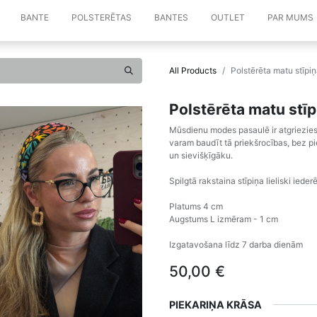
BANTE
POLSTERĒTAS
BANTES
OUTLET
PAR MUMS
All Products
Polstērēta matu stīp
Polstērēta matu stī
Mūsdienu modes pasaulē ir atgriezies
varam baudīt tā priekšrocības, bez pi
un sievišķīgāku.
Spilgtā rakstaina stīpiņa lieliski ied
Platums 4 cm
Augstums L izmēram - 1 cm
Izgatavošana līdz 7 darba dienām
50,00
€
PIEKARIŅA KRĀSA